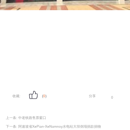
收藏:
(
0
)
分享
0
上一条:
中老铁路售票窗口
下一条:
阿速坡省XePian-XeNamnoy水电站大坝倒塌捐款捐物