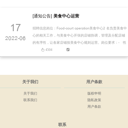
[通知公告]
美食中心运营
17
招聘信息岗位：Food-court operation美食中心2 名负责美食中
心的相关工作，与美食中心开张的店铺协调，管理及分配店铺
2022-06
的有序性，让各家店铺按美食中心规则运营。岗位要求：- 性
别不限- 大学专科以上毕业- 至少 1 年相关工作经验。- 任
4504
何外语交流都将被视为特殊（英文或中文）- 可以使用
Microsoft office ( WORD, EXCEL, POWERPOIN…
关于我们
用户条款
关于我们
版权申明
联系我们
隐私政策
用户条款
联系