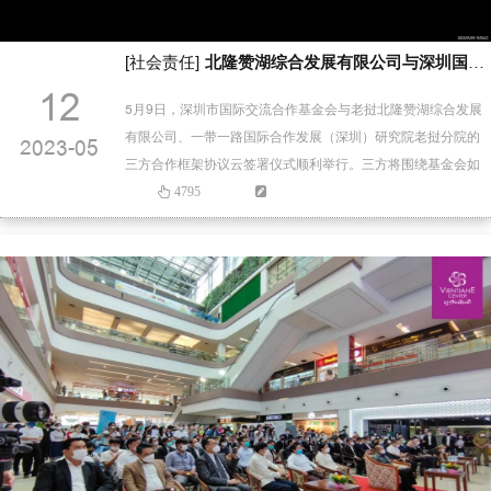
[社会责任]
北隆赞湖综合发展有限公司与深圳国际交流合作基金会、“一带一路”国际合作发展研究院签署合作框架协议
12
5月9日，深圳市国际交流合作基金会与老挝北隆赞湖综合发展
有限公司、一带一路国际合作发展（深圳）研究院老挝分院的
2023-05
三方合作框架协议云签署仪式顺利举行。三方将围绕基金会如
何发动民间力量支持参与“一带一路”、“澜湄合作”等议题开展务
4795
实合作，助力基金会“深系澜湄”项目集群建设，在老挝合作开展
减贫、医疗卫生、教育等领域的慈善公益项目和交流项目，提
高当地人民生活福祉，促进深圳与当地社区加强民间交流和民
心相通。线…