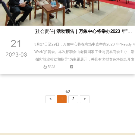
[社会责任]
活动预告 | 万象中心将举办2023 年“Ready 4 Work”招聘会
21
3月27日至29日，万象中心将在商场中庭举办2023 年“Ready 4
Work”招聘会。本次招聘会由老挝国家工业与贸易商会主办，活
2023-03
动以“就业帮助和指导”为主题展开，并且有老挝赛色塔综合开发
区等11个综合经济开发区的知名企业如万象中心、Foodpanda
5328
等多家企业及协会机构参与并进行现场招聘，在金融、科技、
娱乐、销售以及餐饮等多个工作领域，提供了种类多样的工作
机会，同时还有老挝17家媒体跟踪报道…
1/2
<
1
2
>