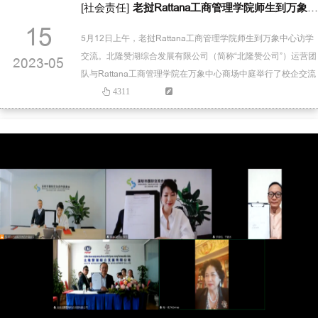
[社会责任]
老挝Rattana工商管理学院师生到万象中心访学交流
15
5月12日上午，老挝Rattana工商管理学院师生到万象中心访学
交流。北隆赞湖综合发展有限公司（简称“北隆赞公司”）运营团
2023-05
队与Rattana工商管理学院在万象中心商场中庭举行了校企交流
会。活动中，校企双方就加强合作与交流、拓宽高校学生的就
4311
业渠道、为企业培养高素质应用型人才等主题展开交流。公司
与参观学生互动，现场模拟面试，为学生塑造面试情景，让学
生感受面试过程；北隆赞公司人力专员细心为现场学生教授
面…